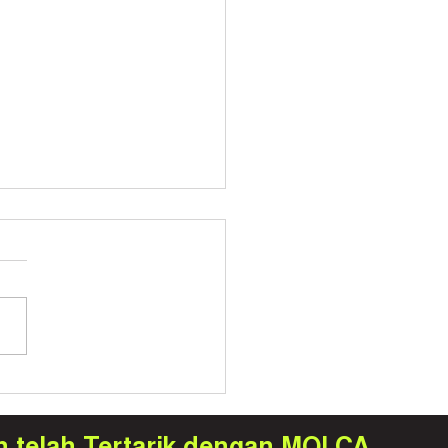
imana Digital Twin
volusi Industri
faktur di Indonesia