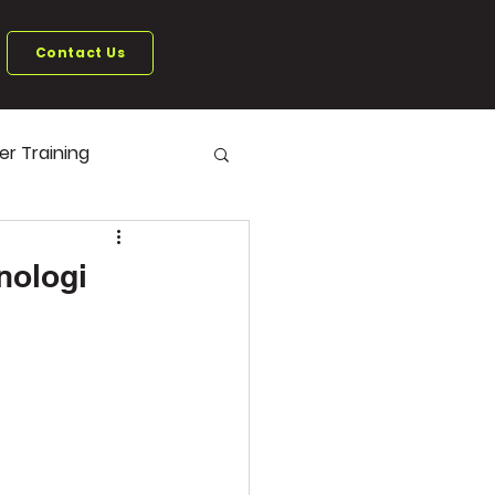
Contact Us
ter Training
nologi