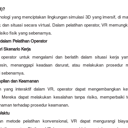
R)?
eknologi yang menciptakan lingkungan simulasi 3D yang imersif, di m
k dan situasi secara virtual. Dalam pelatihan operator, VR memungki
isiko fisik yang sebenarnya.
alam Pelatihan Operator
ri Skenario Kerja
erator untuk mengalami dan berlatih dalam situasi kerja yang r
sin, menanggapi keadaan darurat, atau melakukan prosedur ma
 sebenarnya.
mpilan dan Keamanan
 yang interaktif dalam VR, operator dapat mengembangkan ket
f. Mereka dapat melakukan kesalahan tanpa risiko, memperbaiki t
haman terhadap prosedur keamanan.
Waktu
an metode pelatihan konvensional, VR dapat mengurangi biay