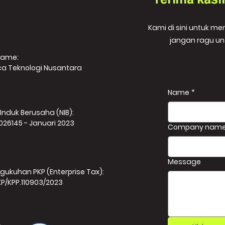
Terima kasi
Kami di sini untuk m
jangan ragu un
Name:
ca Teknologi Nusantara
Name
*
Induk Berusaha (NIB):
026145 - Januari 2023
Company nam
Message
gukuhan PKP (Enterprise Tax):
KP/KPP.110903/2023