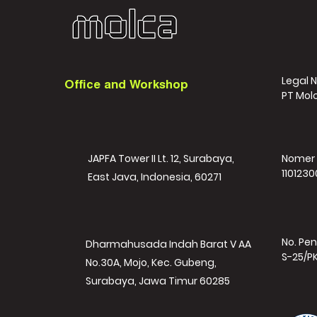
Legal 
Office and Workshop
PT Mol
JAPFA Tower II Lt. 12, Surabaya,
Nomer 
1101230
East Java, Indonesia, 60271
No. Pen
Dharmahusada Indah Barat V AA
S-25/P
No.30A, Mojo, Kec. Gubeng,
Surabaya, Jawa Timur 60285