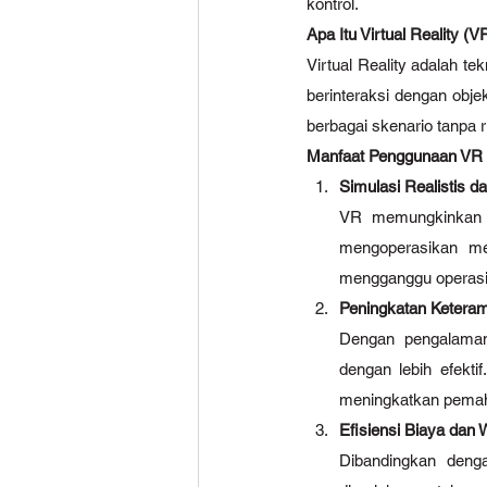
kontrol.
Apa Itu Virtual Reality (V
Virtual Reality adalah t
berinteraksi dengan obje
berbagai skenario tanpa r
Manfaat Penggunaan VR d
Simulasi Realistis da
VR memungkinkan op
mengoperasikan me
mengganggu operasi
Peningkatan Ketera
Dengan pengalaman
dengan lebih efekti
meningkatkan pema
Efisiensi Biaya dan 
Dibandingkan deng