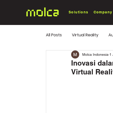
Solutions
Company
All Posts
Virtual Reality
Au
White Paper
Industry Tr
Molca Indonesia
1 
Inovasi dal
Virtual Reali