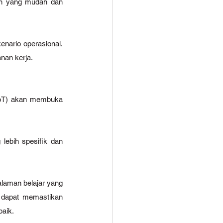
an yang mudah dan 
nario operasional. 
nan kerja.
(IoT) akan membuka 
ebih spesifik dan 
laman belajar yang 
 dapat memastikan 
baik.