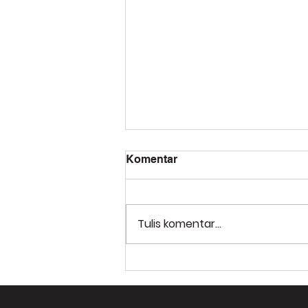
Komentar
Tulis komentar...
Keunggulan Pelatihan HSE
Berbasis VR di Indonesia:
Pelatihan HSE VR
Indonesia