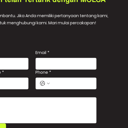
h telah Tertarik dengan MOLCA
embantu. Jika Anda memiliki pertanyaan tentang kami,
tuk menghubungi kami. Mari mulai percakapan!
Email
*
e
*
Phone
*