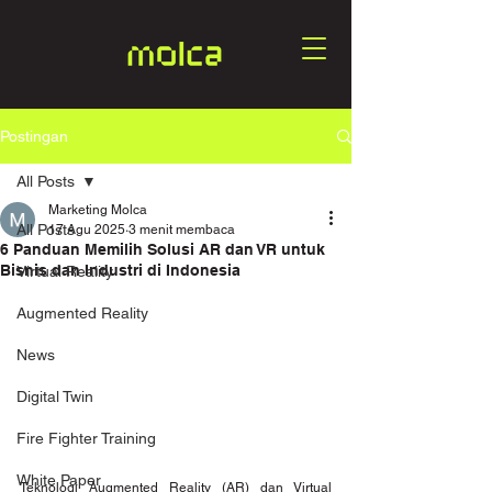
Postingan
All Posts
Marketing Molca
All Posts
17 Agu 2025
3 menit membaca
6 Panduan Memilih Solusi AR dan VR untuk
Bisnis dan Industri di Indonesia
Virtual Reality
Augmented Reality
News
Digital Twin
Fire Fighter Training
White Paper
Teknologi Augmented Reality (AR) dan Virtual 