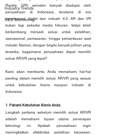
Reality (VR) semakin banyak diadopsi oleh 
Industry Trends
perusahaan di Indonesia, terutama di era 
transformasi digital dan industri 4.0. AR dan VR 
OEE Monitoring
bukan lagi sekadar media hiburan, tetapi telah 
berkembang menjadi solusi untuk pelatihan, 
operasional, pemasaran, hingga pemantauan aset 
industri. Namun, dengan begitu banyak pilihan yang 
tersedia, bagaimana perusahaan dapat memilih 
solusi AR/VR yang tepat?
Kami akan membantu Anda memahami hal-hal 
penting dalam memilih solusi AR/VR yang sesuai 
untuk kebutuhan bisnis maupun industri di 
Indonesia.
1. Pahami Kebutuhan Bisnis Anda
Langkah pertama sebelum memilih solusi AR/VR 
adalah memahami tujuan utama penerapan 
teknologi ini. Apakah perusahaan ingin 
meningkatkan efektivitas pelatihan karyawan, 