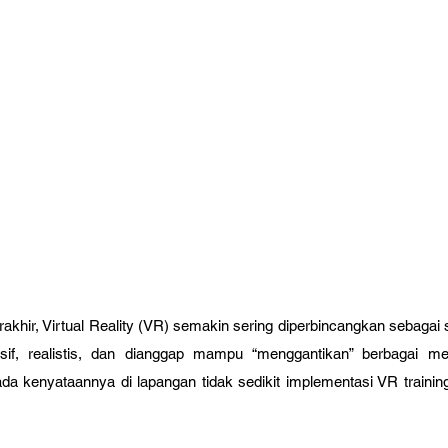
khir, Virtual Reality (VR) semakin sering diperbincangkan sebagai su
f, realistis, dan dianggap mampu “menggantikan” berbagai met
a kenyataannya di lapangan tidak sedikit implementasi VR trainin