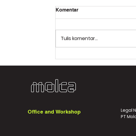
Komentar
Tulis komentar...
Manfaat VR HSE: Pelatihan
Keselamatan dan
Kesehatan Kerja Masa Kini
Legal 
Office and Workshop
PT Mol