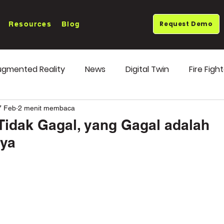
Request Demo
Resources
Blog
gmented Reality
News
Digital Twin
Fire Figh
ends
OEE Monitoring
7 Feb
2 menit membaca
 Tidak Gagal, yang Gagal adalah
nya