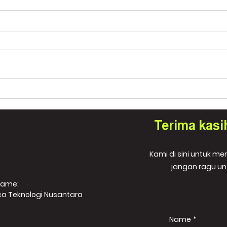
Mengapa VR Training Lebih
Efektif untuk Lingkungan
Kerja Berisiko Tinggi?
Terima kasi
Kami di sini untuk m
jangan ragu un
Name:
ca Teknologi Nusantara
Name
*