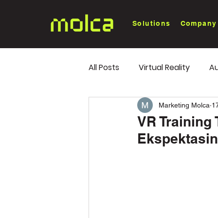
Solutions
Company
All Posts
Virtual Reality
Au
White Paper
Industry Tr
Marketing Molca
1
VR Training
Ekspektasi