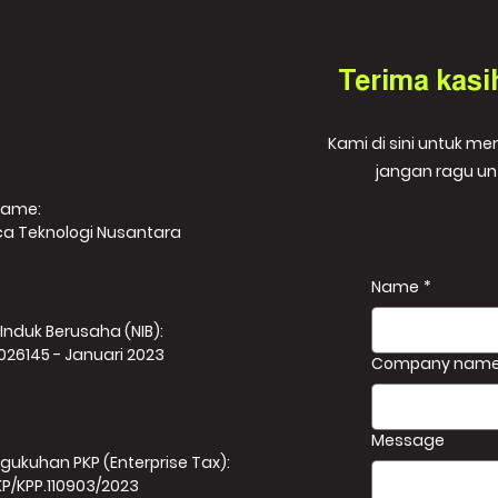
Terima kasi
Kami di sini untuk m
jangan ragu un
Name:
ca Teknologi Nusantara
Name
*
Induk Berusaha (NIB):
026145 - Januari 2023
Company nam
Message
gukuhan PKP (Enterprise Tax):
KP/KPP.110903/2023