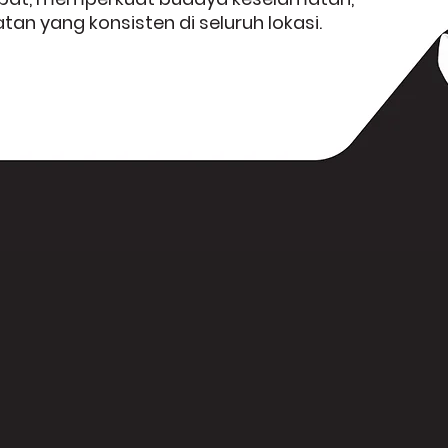
n yang konsisten di seluruh lokasi.
Build Critical Skills Faster
Karyawan berlatih dalam skenario k
meningkatkan kecepatan serta ket
g
melampaui pelatihan kelas tradision