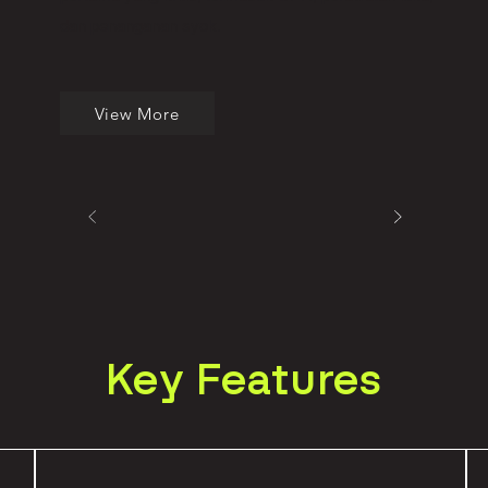
dan penanganan syok.
View More
Key Features