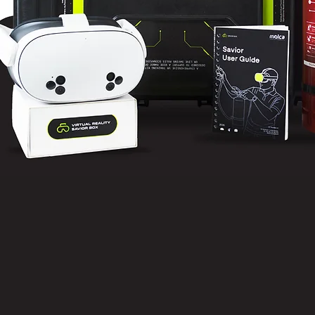
eselamatan realistis dan penuh tekanan,
epatan pengambilan keputusan jauh
al.