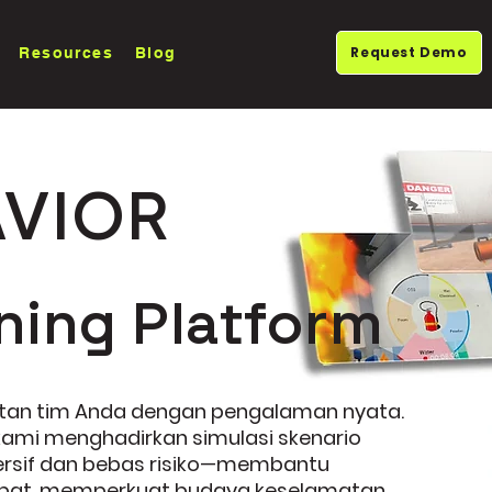
Request Demo
Resources
Blog
VIOR
ning Platform
atan tim Anda dengan pengalaman nyata.
 kami menghadirkan simulasi skenario
ersif dan bebas risiko—membantu
pat, memperkuat budaya keselamatan,