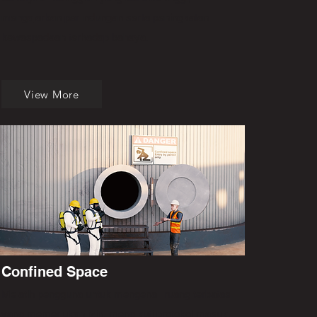
mengajarkan perlindungan serta peningkatan
kewaspadaan terhadap bahaya.
View More
Confined Space
Melatih pengguna untuk mengenali ruang terbatas
yang memerlukan izin, mengikuti protokol masuk,