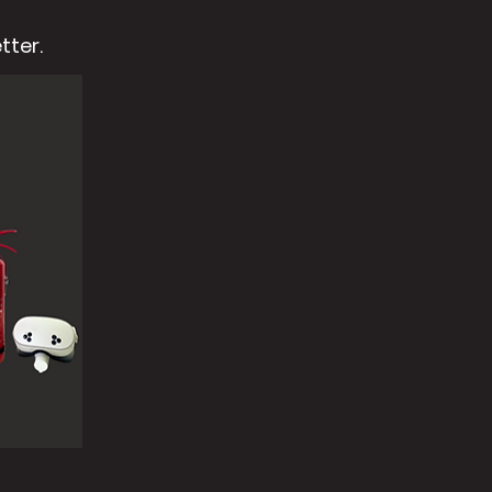
tter.
Strengthen Safety Culture Acro
Pelatihan VR yang konsisten menanam
pekerja, menekan angka insiden, sek
seluruh perusahaan.
Eliminate Training Risk
Pekerja dapat mempraktikkan pro
penanganan bahan berbahaya, hingg
bahaya nyata.
Measure, Track, and Improve Pe
Analitik terintegrasi melacak wakt
keterampilan setiap peserta, memb