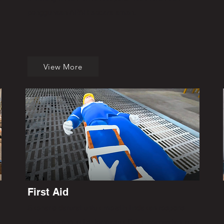
penggunaan APAR secara aman.
View More
First Aid
Skenario darurat untuk melatih tindakan respons
pertama yang kritis, termasuk CPR, perawatan luka,