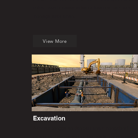
untuk melatih kewaspadaan situasional dan praktik
menjaga jarak aman.
View More
Excavation
Aktivitas penggalian dan parit untuk mengidentifikasi
risiko runtuhan, bahaya utilitas, serta menerapkan