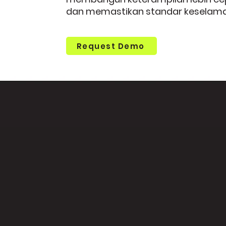
dan memastikan standar keselamata
Request Demo
Why Molca
Savior VR Trainin