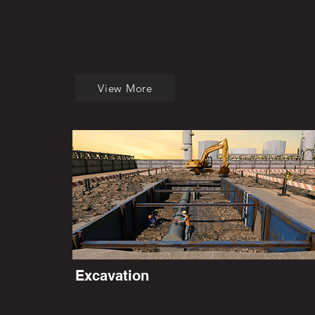
Mensimulasikan interaksi real-time dengan alat bera
untuk melatih kewaspadaan situasional dan praktik
menjaga jarak aman.
View More
Excavation
Aktivitas penggalian dan parit untuk mengidentifikasi