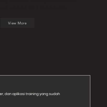
yang memerlukan izin, mengikuti protokol masuk,
serta merespons potensi bahaya atmosfer.
View More
r, dan aplikasi training yang sudah