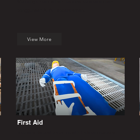
t
Memungkinkan latihan respons kebakaran dan
penggunaan APAR secara aman.
View More
First Aid
Skenario darurat untuk melatih tindakan respons