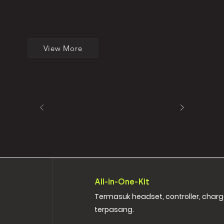
pertama yang kritis, termasuk CPR, perawatan luka,
dan penanganan syok.
View More
All-in-One-Kit
Termasuk headset, controller, charge
terpasang.