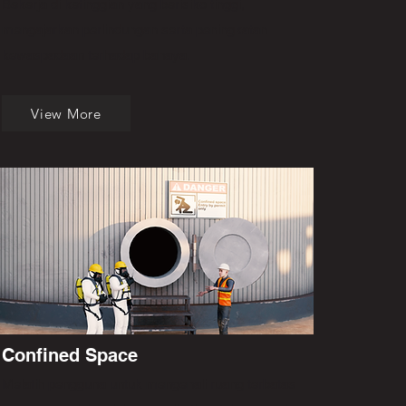
Bekerja di ketinggian yang berisiko tinggi,
mengajarkan perlindungan serta peningkatan
kewaspadaan terhadap bahaya.
View More
Confined Space
Melatih pengguna untuk mengenali ruang terbatas