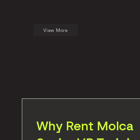
risiko runtuhan, bahaya utilitas, serta menerapkan
sistem pelindung.
View More
Why Rent Molca