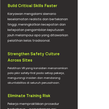
Build Critical Skills Faster
Karyawan mengalami skenario
keselamatan realistis dan bertekanan
tinggi, meningkatkan kecepatan dan
ketepatan pengambilan keputusan
jauh melampaui apa yang ditawarkan
pelatihan kelas tradisional.
Strengthen Safety Culture
Across Sites
Pelatihan VR yang konsisten menanamkan
pola pikir safety-first pada setiap pekerja,
mengurangi insiden dan mendorong
akuntabilitas di seluruh perusahaan.
Eliminate Training Risk
Pekerja mempraktikkan prosedur