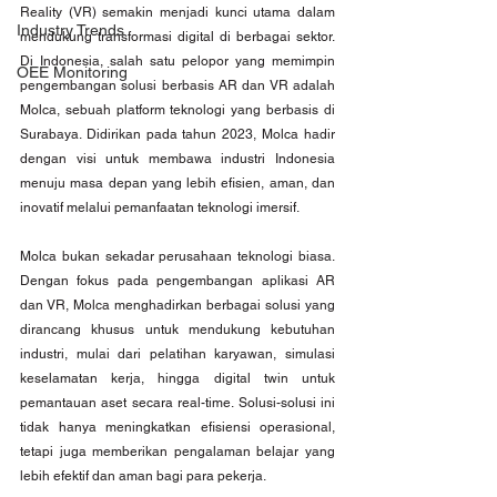
Reality (VR) semakin menjadi kunci utama dalam 
Industry Trends
mendukung transformasi digital di berbagai sektor. 
Di Indonesia, salah satu pelopor yang memimpin 
OEE Monitoring
pengembangan solusi berbasis AR dan VR adalah 
Molca, sebuah platform teknologi yang berbasis di 
Surabaya. Didirikan pada tahun 2023, Molca hadir 
dengan visi untuk membawa industri Indonesia 
menuju masa depan yang lebih efisien, aman, dan 
inovatif melalui pemanfaatan teknologi imersif.
Molca bukan sekadar perusahaan teknologi biasa. 
Dengan fokus pada pengembangan aplikasi AR 
dan VR, Molca menghadirkan berbagai solusi yang 
dirancang khusus untuk mendukung kebutuhan 
industri, mulai dari pelatihan karyawan, simulasi 
keselamatan kerja, hingga digital twin untuk 
pemantauan aset secara real-time. Solusi-solusi ini 
tidak hanya meningkatkan efisiensi operasional, 
tetapi juga memberikan pengalaman belajar yang 
lebih efektif dan aman bagi para pekerja.