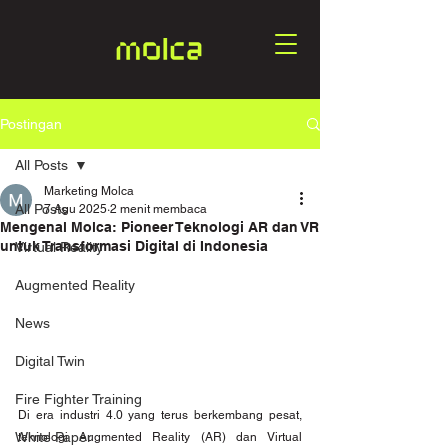
Postingan
All Posts
Marketing Molca
All Posts
7 Agu 2025
2 menit membaca
Mengenal Molca: Pioneer Teknologi AR dan VR
untuk Transformasi Digital di Indonesia
Virtual Reality
Augmented Reality
News
Digital Twin
Fire Fighter Training
Di era industri 4.0 yang terus berkembang pesat, 
White Paper
teknologi Augmented Reality (AR) dan Virtual 