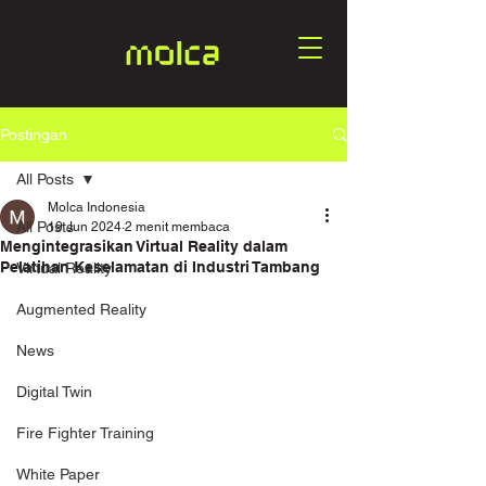
Postingan
All Posts
Molca Indonesia
All Posts
19 Jun 2024
2 menit membaca
Mengintegrasikan Virtual Reality dalam
Pelatihan Keselamatan di Industri Tambang
Virtual Reality
Augmented Reality
News
Digital Twin
Fire Fighter Training
White Paper