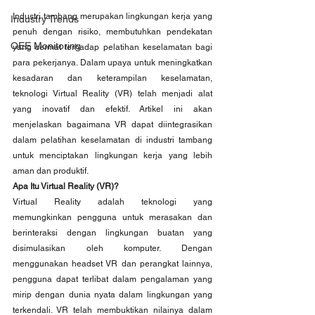
Industri tambang merupakan lingkungan kerja yang 
Industry Trends
penuh dengan risiko, membutuhkan pendekatan 
OEE Monitoring
yang cermat terhadap pelatihan keselamatan bagi 
para pekerjanya. Dalam upaya untuk meningkatkan 
kesadaran dan keterampilan keselamatan, 
teknologi Virtual Reality (VR) telah menjadi alat 
yang inovatif dan efektif. Artikel ini akan 
menjelaskan bagaimana VR dapat diintegrasikan 
dalam pelatihan keselamatan di industri tambang 
untuk menciptakan lingkungan kerja yang lebih 
aman dan produktif.
Apa Itu Virtual Reality (VR)?
Virtual Reality adalah teknologi yang 
memungkinkan pengguna untuk merasakan dan 
berinteraksi dengan lingkungan buatan yang 
disimulasikan oleh komputer. Dengan 
menggunakan headset VR dan perangkat lainnya, 
pengguna dapat terlibat dalam pengalaman yang 
mirip dengan dunia nyata dalam lingkungan yang 
terkendali. VR telah membuktikan nilainya dalam 