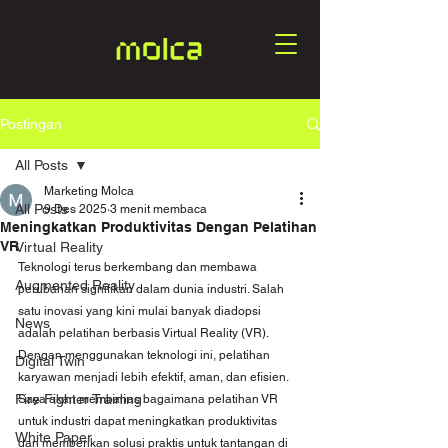
Postingan
All Posts
Marketing Molca
All Posts
9 Des 2025
3 menit membaca
Meningkatkan Produktivitas Dengan Pelatihan
VR
Virtual Reality
Teknologi terus berkembang dan membawa 
Augmented Reality
perubahan signifikan dalam dunia industri. Salah 
satu inovasi yang kini mulai banyak diadopsi 
News
adalah pelatihan berbasis Virtual Reality (VR). 
Dengan menggunakan teknologi ini, pelatihan 
Digital Twin
karyawan menjadi lebih efektif, aman, dan efisien. 
Fire Fighter Training
Saya akan membahas bagaimana pelatihan VR 
untuk industri dapat meningkatkan produktivitas 
White Paper
dan memberikan solusi praktis untuk tantangan di 