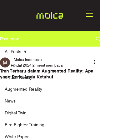
Postingan
All Posts
Molca Indonesia
All Posts
4 Jul 2024
2 menit membaca
Tren Terbaru dalam Augmented Reality: Apa
yang Perlu Anda Ketahui
Virtual Reality
Augmented Reality
News
Digital Twin
Fire Fighter Training
White Paper