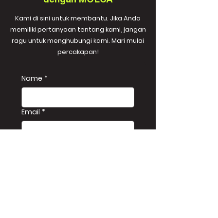
dengan MOLCA
Kami di sini untuk membantu. Jika Anda
memiliki pertanyaan tentang kami, jangan
ragu untuk menghubungi kami. Mari mulai
percakapan!
Name
*
Email
*
Company name
*
Phone
*
Message