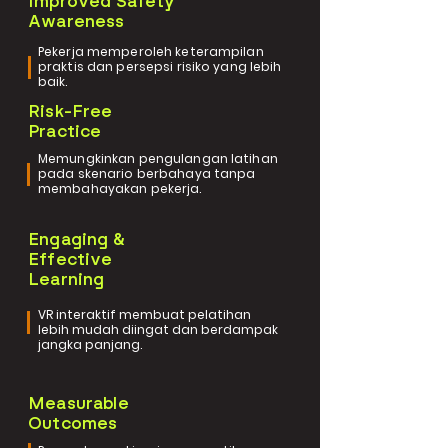
Improved Safety
Awareness
Pekerja memperoleh keterampilan
praktis dan persepsi risiko yang lebih
baik.
Risk-Free
Practice
Memungkinkan pengulangan latihan
pada skenario berbahaya tanpa
membahayakan pekerja.
Engaging &
Effective
Learning
VR interaktif membuat pelatihan
lebih mudah diingat dan berdampak
jangka panjang.
Measurable
Outcomes