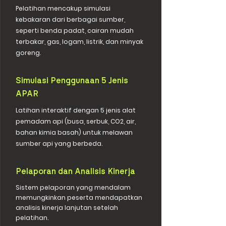
Pelatihan mencakup simulasi
kebakaran dari berbagai sumber,
seperti benda padat, cairan mudah
terbakar, gas, logam, listrik, dan minyak
goreng.
Simulasi Penggunaan 5 Jenis
APAR
Latihan interaktif dengan 5 jenis alat
pemadam api (busa, serbuk, CO2, air,
bahan kimia basah) untuk melawan
sumber api yang berbeda.
Pelaporan dan Analisis Kinerja
Sistem pelaporan yang mendalam
memungkinkan peserta mendapatkan
analisis kinerja lanjutan setelah
pelatihan.