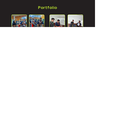
Portfolio
Jadwalkan Demo
Terima kasih telah Tertarik
dengan MOLCA
Kami di sini untuk membantu. Jika Anda
memiliki pertanyaan tentang kami, jangan
ragu untuk menghubungi kami. Mari mulai
percakapan!