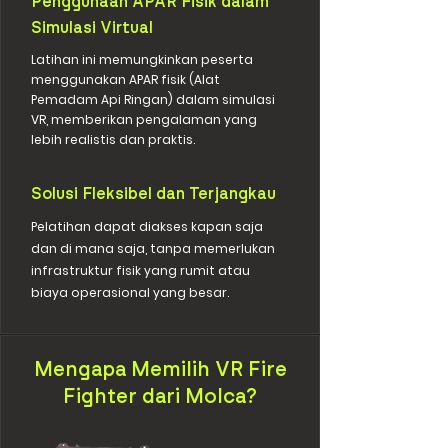
Penggunaan APAR Fisik dalam
Simulasi Virtual
Latihan ini memungkinkan peserta
menggunakan APAR fisik (Alat
Pemadam Api Ringan) dalam simulasi
VR, memberikan pengalaman yang
lebih realistis dan praktis.
Solusi Fleksibel dan Terjangkau
Pelatihan dapat diakses kapan saja
dan di mana saja, tanpa memerlukan
infrastruktur fisik yang rumit atau
biaya operasional yang besar.
Mengapa Memilih VR Fire
Fighter dari Molca?