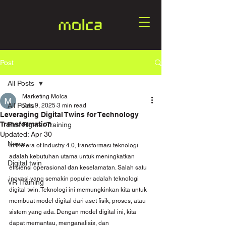
Post
All Posts
Marketing Molca
All Posts
Dec 9, 2025
3 min read
Leveraging Digital Twins for Technology
Transformation
Fire Fighter Training
Updated:
Apr 30
News
In the era of Industry 4.0, transformasi teknologi 
adalah kebutuhan utama untuk meningkatkan 
Digital twin
efisiensi operasional dan keselamatan. Salah satu 
inovasi yang semakin populer adalah teknologi 
VR Training
digital twin. Teknologi ini memungkinkan kita untuk 
membuat model digital dari aset fisik, proses, atau 
sistem yang ada. Dengan model digital ini, kita 
dapat memantau, menganalisis, dan 